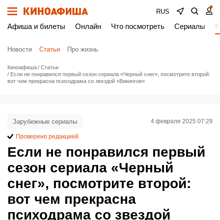
RUS
Афиша и билеты
Онлайн
Что посмотреть
Сериалы
Н
Новости
Статьи
Про жизнь
Киноафиша
Статьи
Если не понравился первый сезон сериала «Черный снег», посмотрите второй:
вот чем прекрасна психодрама со звездой «Викингов»
Зарубежные сериалы
4 февраля 2025 07:29
Проверено редакцией
Если не понравился первый
сезон сериала «Черный
снег», посмотрите второй:
вот чем прекрасна
психодрама со звездой