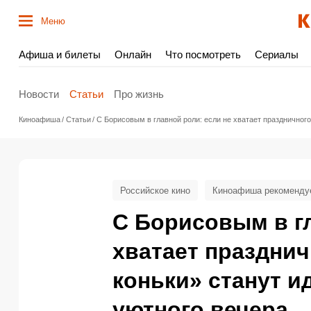
Меню
Афиша и билеты
Онлайн
Что посмотреть
Сериалы
Новости
Статьи
Про жизнь
Киноафиша
Статьи
С Борисовым в главной роли: если не хватает празднично
Российское кино
Киноафиша рекоменду
С Борисовым в гл
хватает празднич
коньки» станут 
уютного вечера