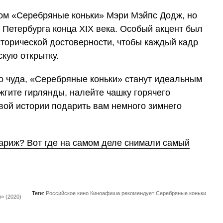
ом «Серебряные коньки» Мэри Мэйпс Додж, но
 Петербурга конца XIX века. Особый акцент был
сторической достоверности, чтобы каждый кадр
кую открытку.
го чуда, «Серебряные коньки» станут идеальным
жгите гирлянды, налейте чашку горячего
вой истории подарить вам немного зимнего
Париж? Вот где на самом деле снимали самый
Теги:
Российское кино
Киноафиша рекомендует
Серебряные коньки
» (2020)