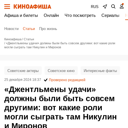
RUS
Афиша и билеты
Онлайн
Что посмотреть
Сериалы
Н
Новости
Статьи
Про жизнь
Киноафиша
Статьи
«Джентльмены удачи» должны были быть совсем другими: вот какие роли
могли сыграть там Никулин и Миронов
Советские актеры
Советское кино
Интересные факты
25 декабря 2024 18:37
Проверено редакцией
«Джентльмены удачи»
должны были быть совсем
другими: вот какие роли
могли сыграть там Никулин
и Миронов