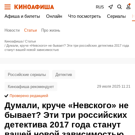
RUS
Афиша и билеты
Онлайн
Что посмотреть
Сериалы
Н
Новости
Статьи
Про жизнь
Киноафиша
Статьи
Думали, круче «Невского» не бывает? Эти три российских детектива 2017 года
станут вашей новой зависимостью
Российские сериалы
Детектив
Киноафиша рекомендует
29 июля 2025 11:21
Проверено редакцией
Думали, круче «Невского» не
бывает? Эти три российских
детектива 2017 года станут
вашей новой зависимостью