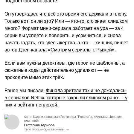
подростковом возрасте.
Он утверждает, что всё это время его держали в плену.
Только вот: он ли это? Или — кто-то, кто знает слишком
много? Формат мини-сериала работает на ура — за 4
серии вы успеете и поверить, и усомниться, и снова
начать гадать, кто здесь жертва, а кто — хищник, пишет
автор Дзен-канала «
Смотрим сериалы с Рыжей
».
Если вам нужны детективы, где герои не шаблонны, а
сюжетные ходы действительно удивляют — не
проходите мимо этих трёх.
Ранее мы писали:
Финала зрители так и не дождались:
5 сериалов Netflix, которые закрыли слишком рано — у
них и рейтинг неплохой
.
Фото: Кадр из фильма «Гостиница "Россия"», «Алмазы Цирцеи»,
«Лишний»
Екатерина Адамова
Теги:
Российские сериалы