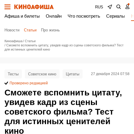
RUS
Афиша и билеты
Онлайн
Что посмотреть
Сериалы
Н
Новости
Статьи
Про жизнь
Киноафиша
Статьи
Сможете вспомнить цитату, увидев кадр из сцены советского фильма? Тест
для истинных ценителей кино
Тесты
Советское кино
Цитаты
27 декабря 2024 07:58
Проверено редакцией
Сможете вспомнить цитату,
увидев кадр из сцены
советского фильма? Тест
для истинных ценителей
кино