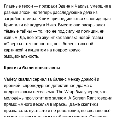
Главные герои — призраки Эдвин и Чарльз, умершие в
разные эпохи, но теперь расследующие дела из
загробного мира. К ним присоединяются ясновидящая
Кристал и её подруга Нико. Вместе они раскрывают
тёмные тайны — то, что не под силу ни полиции, ни
живым. Да, всё это звучит как завязка новой главы
«Сверхъестественного», но с более стильной
картинкой и акцентом на подростковую
эмоциональность.
Критики были впечатлены
Variety хвалил сериал за баланс между драмой и
иронией: «процедурная детективная драма с
подростковым весельем». The Wrap был уверен, что
молодёжь проглотит его залпом. А Screen Rant говорил
прямо: «много веселья в мраке». Даже скептики
признавали: пусть это и не революция, но сделано всё
с умом, вкусом и точным актёрским кастом. Отдельно