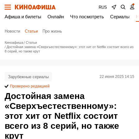
RUS
Афиша и билеты
Онлайн
Что посмотреть
Сериалы
Н
Новости
Статьи
Про жизнь
Киноафиша
Статьи
Достойная замена «Сверхъестественному»: этот хит от Netflix состоит всего из
8 серий, но также крут
Зарубежные сериалы
22 июня 2025 14:15
Проверено редакцией
Достойная замена
«Сверхъестественному»:
этот хит от Netflix состоит
всего из 8 серий, но также
крут