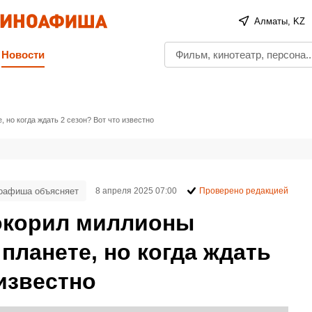
Алматы, KZ
Новости
 но когда ждать 2 сезон? Вот что известно
оафиша объясняет
8 апреля 2025 07:00
Проверено редакцией
окорил миллионы
 планете, но когда ждать
 известно