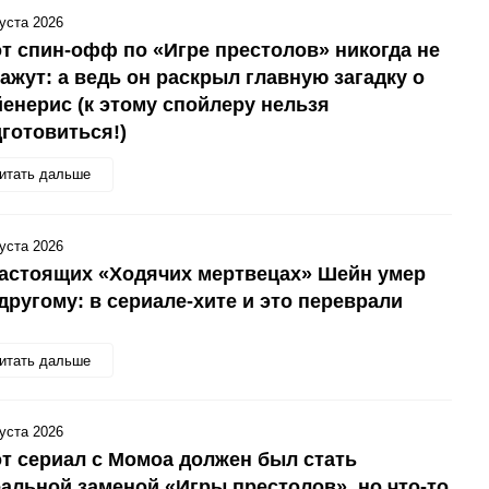
густа 2026
т спин-офф по «Игре престолов» никогда не
ажут: а ведь он раскрыл главную загадку о
енерис (к этому спойлеру нельзя
готовиться!)
итать дальше
густа 2026
астоящих «Ходячих мертвецах» Шейн умер
другому: в сериале-хите и это переврали
итать дальше
густа 2026
т сериал с Момоа должен был стать
альной заменой «Игры престолов», но что-то