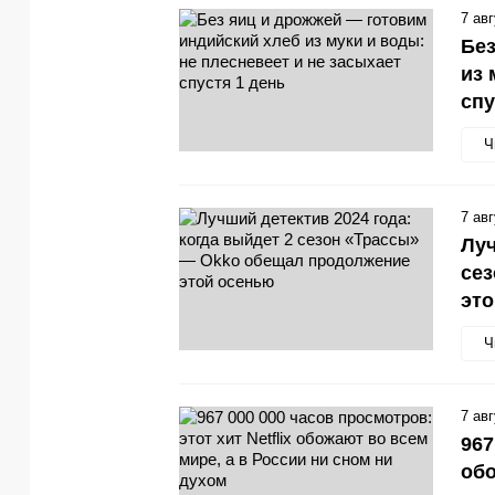
7 ав
Без
из 
спу
Ч
7 ав
Луч
се
эт
Ч
7 ав
967
обо