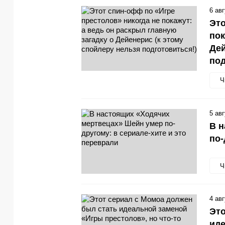
6 ав
Это
пок
Дей
под
Ч
5 ав
В н
по-
Ч
4 ав
Это
иде