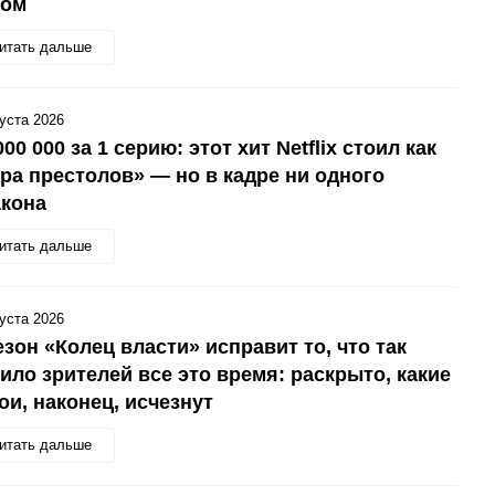
хом
итать дальше
густа 2026
000 000 за 1 серию: этот хит Netflix стоил как
ра престолов» — но в кадре ни одного
акона
итать дальше
густа 2026
езон «Колец власти» исправит то, что так
ило зрителей все это время: раскрыто, какие
ои, наконец, исчезнут
итать дальше