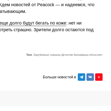
Ждем новостей от Peacock — и надеемся, что
хватывающим.
еще долго будут бегать по коже
: нет ни
мотреть страшно. Зрители долго остаются под
Теги:
Зарубежные сериалы
Детектив
Киноафиша объясняет
Больше новостей в