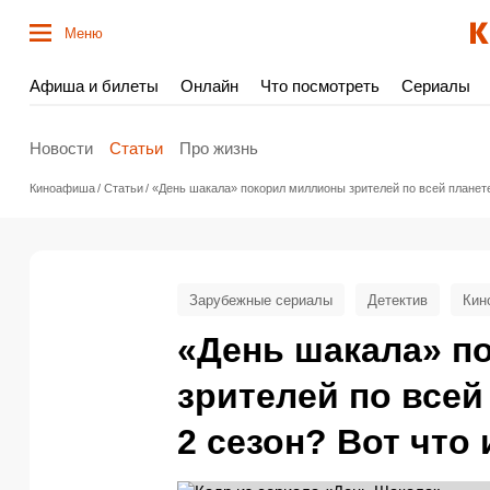
Меню
Афиша и билеты
Онлайн
Что посмотреть
Сериалы
Новости
Статьи
Про жизнь
Киноафиша
Статьи
«День шакала» покорил миллионы зрителей по всей планете,
Зарубежные сериалы
Детектив
Кин
«День шакала» п
зрителей по всей
2 сезон? Вот что