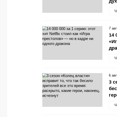
ду
Ч
7 ав
14 
«Иг
др
Ч
6 ав
3 с
бес
гер
Ч