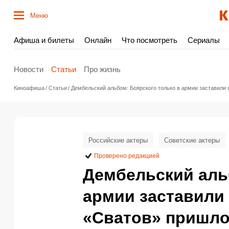
Меню
Афиша и билеты
Онлайн
Что посмотреть
Сериалы
Новости
Статьи
Про жизнь
Киноафиша
Статьи
Дембельский альбом: Боярского только в армии заставили
Российские актеры
Советские актеры
Проверено редакцией
Дембельский аль
армии заставили 
«Сватов» пришло