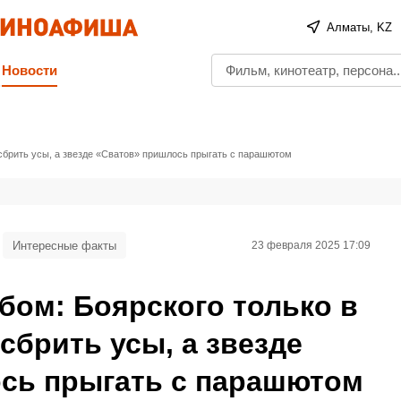
Алматы, KZ
Новости
 сбрить усы, а звезде «Сватов» пришлось прыгать с парашютом
Интересные факты
23 февраля 2025 17:09
бом: Боярского только в
сбрить усы, а звезде
сь прыгать с парашютом