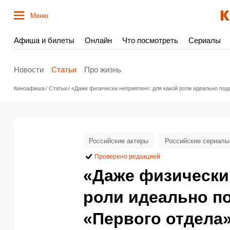
Меню
Афиша и билеты
Онлайн
Что посмотреть
Сериалы
Новости
Статьи
Про жизнь
Киноафиша
Статьи
«Даже физически неприятен»: для какой роли идеально под
Российские актеры
Российские сериалы
Проверено редакцией
«Даже физически 
роли идеально п
«Первого отдела