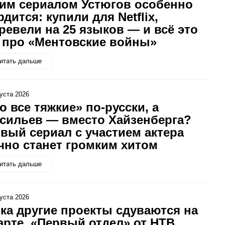
им сериалом Устюгов особенно
рдится: купили для Netflix,
ревели на 25 языков — и всё это
 про «Ментовские войны»
итать дальше
густа 2026
о все тяжкие» по-русски, а
сильев — вместо Хайзенберга?
вый сериал с участием актера
чно станет громким хитом
итать дальше
густа 2026
ка другие проекты сдуваются на
арте, «Первый отдел» от НТВ