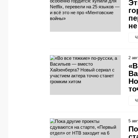
Эт
го
пе
не
Ч
2 ав
«В
Ва
Но
то
Ч
5 ав
По
ст