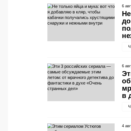
6 ав
Не
до
по
не
Ч
6 ав
Эт
об
мр
в 
Ч
4 ав