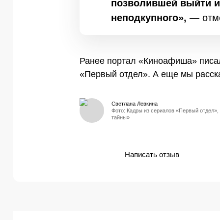
позволившей выйти и
неподкупного»,
— отме
Ранее портал «Киноафиша» писал
«Первый отдел». А еще мы расск
Светлана Левкина
Фото: Кадры из сериалов «Первый отдел»,
тайны»
Написать отзыв