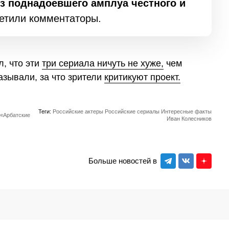
з поднадоевшего амплуа честного и
тили комментаторы.
, что эти
три сериала ничуть не хуже,
чем
азывали, за что зрители
критикуют проект.
Теги:
Российские актеры
Российские сериалы
Интересные факты
 «Арбатские
Иван Колесников
Больше новостей в