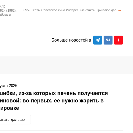
63),
Теги:
Тесты
Советское кино
Интересные факты
Три плюс два
82» (1982),
юбовь и
Больше новостей в
густа 2026
шибки, из-за которых печень получается
иновой: во-первых, ее нужно жарить в
нировке
итать дальше