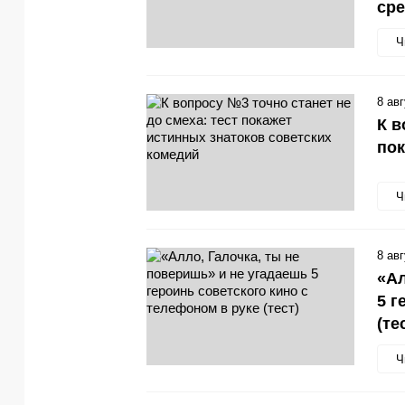
сре
Ч
8 ав
К в
пок
Ч
8 ав
«Ал
5 г
(те
Ч