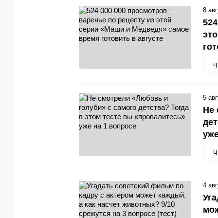
8 ав
524
это
гот
Ч
5 ав
Не 
дет
уже
Ч
4 ав
Уга
мож