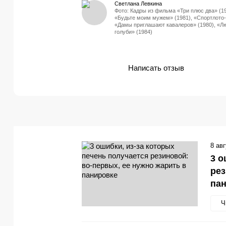
Светлана Левкина
Фото: Кадры из фильма «Три плюс два» (19
«Будьте моим мужем» (1981), «Спортлото-
«Дамы приглашают кавалеров» (1980), «Л
голуби» (1984)
Написать отзыв
8 ав
3 о
рез
па
Ч