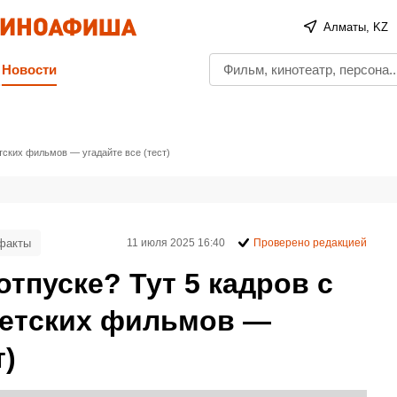
Алматы, KZ
Новости
етских фильмов — угадайте все (тест)
факты
11 июля 2025 16:40
Проверено редакцией
отпуске? Тут 5 кадров с
ветских фильмов —
т)