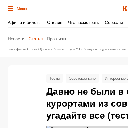
Меню
Афиша и билеты
Онлайн
Что посмотреть
Сериалы
Новости
Статьи
Про жизнь
Киноафиша
Статьи
Давно не были в отпуске? Тут 5 кадров с курортами из сов
Тесты
Советское кино
Интересные 
Давно не были в 
курортами из со
угадайте все (тес