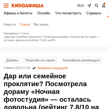
RUS
Афиша и билеты
Онлайн
Что посмотреть
Сериалы
Н
Новости
Статьи
Про жизнь
Киноафиша
Статьи
Дар или семейное проклятие? Посмотрела дораму «Ночная фотостудия» —
осталась довольна (рейтинг 7,8/10 на КП)
Дорамы
Рецензия на сериал
Киноафиша рекомендует
9 марта 2025 11:50
Проверено редакцией
Дар или семейное
проклятие? Посмотрела
дораму «Ночная
фотостудия» — осталась
довольна (рейтинг 7,8/10 на