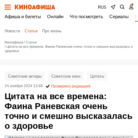
RUS
Афиша и билеты
Онлайн
Что посмотреть
Сериалы
Н
Новости
Статьи
Про жизнь
Киноафиша
Статьи
Цитата на все времена: Фаина Раневская очень точно и смешно высказалась о
здоровье
Советские актеры
Советское кино
Цитаты
24 ноября 2024 13:46
Проверено редакцией
Цитата на все времена:
Фаина Раневская очень
точно и смешно высказалась
о здоровье