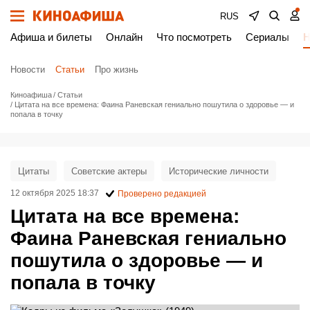
RUS
Афиша и билеты
Онлайн
Что посмотреть
Сериалы
Н
Новости
Статьи
Про жизнь
Киноафиша
Статьи
Цитата на все времена: Фаина Раневская гениально пошутила о здоровье — и
попала в точку
Цитаты
Советские актеры
Исторические личности
12 октября 2025 18:37
Проверено редакцией
Цитата на все времена:
Фаина Раневская гениально
пошутила о здоровье — и
попала в точку