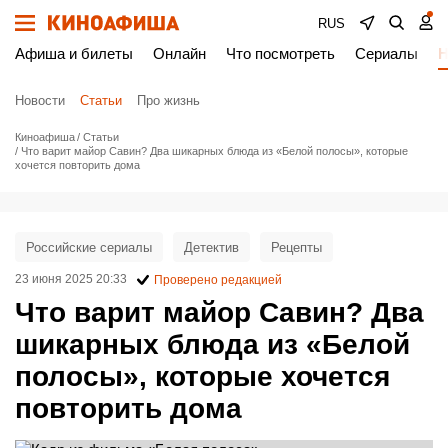
RUS
Афиша и билеты
Онлайн
Что посмотреть
Сериалы
Н
Новости
Статьи
Про жизнь
Киноафиша
Статьи
Что варит майор Савин? Два шикарных блюда из «Белой полосы», которые
хочется повторить дома
Российские сериалы
Детектив
Рецепты
23 июня 2025 20:33
Проверено редакцией
Что варит майор Савин? Два
шикарных блюда из «Белой
полосы», которые хочется
повторить дома