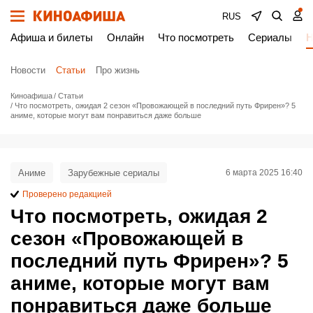
RUS
Афиша и билеты
Онлайн
Что посмотреть
Сериалы
Н
Новости
Статьи
Про жизнь
Киноафиша
Статьи
Что посмотреть, ожидая 2 сезон «Провожающей в последний путь Фрирен»? 5
аниме, которые могут вам понравиться даже больше
Аниме
Зарубежные сериалы
6 марта 2025 16:40
Проверено редакцией
Что посмотреть, ожидая 2
сезон «Провожающей в
последний путь Фрирен»? 5
аниме, которые могут вам
понравиться даже больше