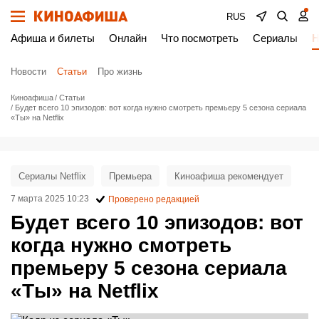
RUS
Афиша и билеты
Онлайн
Что посмотреть
Сериалы
Н
Новости
Статьи
Про жизнь
Киноафиша
Статьи
Будет всего 10 эпизодов: вот когда нужно смотреть премьеру 5 сезона сериала
«Ты» на Netflix
Сериалы Netflix
Премьера
Киноафиша рекомендует
7 марта 2025 10:23
Проверено редакцией
Будет всего 10 эпизодов: вот
когда нужно смотреть
премьеру 5 сезона сериала
«Ты» на Netflix