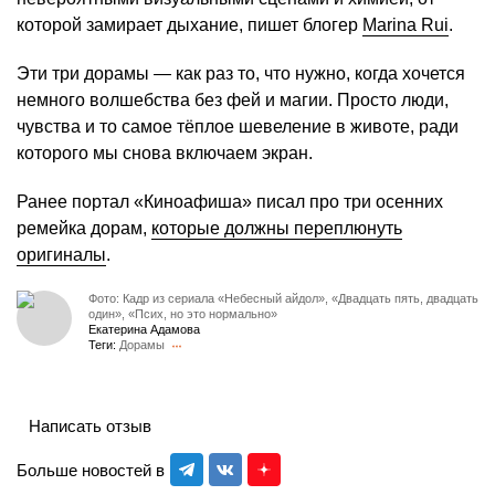
которой замирает дыхание, пишет блогер
Marina Rui
.
Эти три дорамы — как раз то, что нужно, когда хочется
немного волшебства без фей и магии. Просто люди,
чувства и то самое тёплое шевеление в животе, ради
которого мы снова включаем экран.
Ранее портал «Киноафиша» писал про три осенних
ремейка дорам,
которые должны переплюнуть
оригиналы
.
Фото: Кадр из сериала «Небесный айдол», «Двадцать пять, двадцать
один», «Псих, но это нормально»
Екатерина Адамова
Теги:
Дорамы
Написать отзыв
Больше новостей в