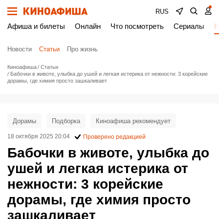
RUS
Афиша и билеты
Онлайн
Что посмотреть
Сериалы
Н
Новости
Статьи
Про жизнь
Киноафиша
Статьи
Бабочки в животе, улыбка до ушей и легкая истерика от нежности: 3 корейские
дорамы, где химия просто зашкаливает
Дорамы
Подборка
Киноафиша рекомендует
18 октября 2025 20:04
Проверено редакцией
Бабочки в животе, улыбка до
ушей и легкая истерика от
нежности: 3 корейские
дорамы, где химия просто
зашкаливает