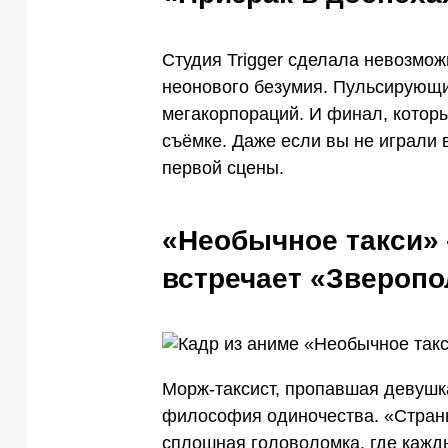
Студия Trigger сделала невозмож
неонового безумия. Пульсирующий
мегакорпораций. И финал, котор
съёмке. Даже если вы не играли 
первой сцены.
«Необычное такси» 
встречает «Зверопо
Морж-таксист, пропавшая девушк
философия одиночества. «Странн
сплошная головоломка, где кажд