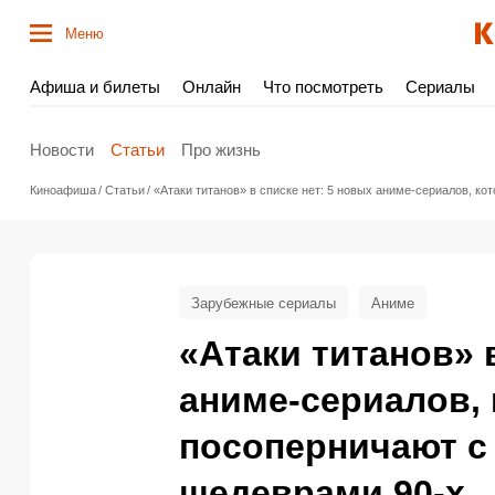
Меню
Афиша и билеты
Онлайн
Что посмотреть
Сериалы
Новости
Статьи
Про жизнь
Киноафиша
Статьи
«Атаки титанов» в списке нет: 5 новых аниме-сериалов, к
Зарубежные сериалы
Аниме
«Атаки титанов» 
аниме-сериалов, 
посоперничают с
шедеврами 90-х