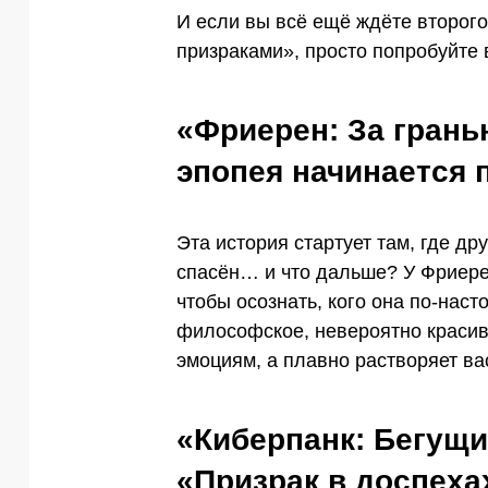
И если вы всё ещё ждёте второг
призраками», просто попробуйте 
«Фриерен: За грань
эпопея начинается 
Эта история стартует там, где др
спасён… и что дальше? У Фриерен
чтобы осознать, кого она по-нас
философское, невероятно красиво
эмоциям, а плавно растворяет вас
«Киберпанк: Бегущи
«Призрак в доспеха