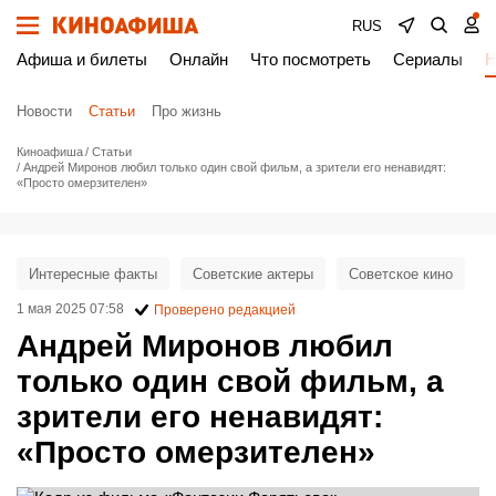
RUS
Афиша и билеты
Онлайн
Что посмотреть
Сериалы
Н
Новости
Статьи
Про жизнь
Киноафиша
Статьи
Андрей Миронов любил только один свой фильм, а зрители его ненавидят:
«Просто омерзителен»
Интересные факты
Советские актеры
Советское кино
1 мая 2025 07:58
Проверено редакцией
Андрей Миронов любил
только один свой фильм, а
зрители его ненавидят:
«Просто омерзителен»