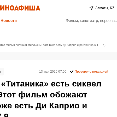
Алматы, KZ
Новости
 Этот фильм обожают миллионы, там тоже есть Ди Каприо и рейтинг на КП — 7,9
ы
13 мая 2025 07:00
Проверено редакцией
у «Титаника» есть сиквел
 Этот фильм обожают
же есть Ди Каприо и
,9