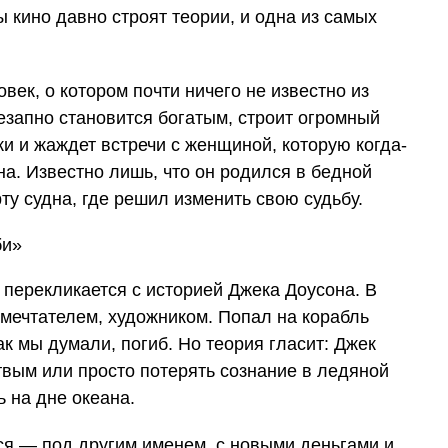
 кино давно строят теории, и одна из самых
век, о котором почти ничего не известно из
езапно становится богатым, строит огромный
и и жаждет встречи с женщиной, которую когда-
на. Известно лишь, что он родился в бедной
ту судна, где решил изменить свою судьбу.
перекликается с историей Джека Доусона. В
мечтателем, художником. Попал на корабль
ак мы думали, погиб. Но теория гласит: Джек
твым или просто потерять сознание в ледяной
ь на дне океана.
ся — под другим именем, с новыми деньгами и