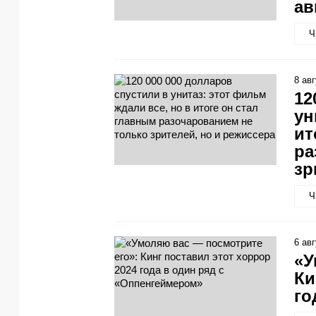
ав
Ч
8 ав
12
ун
ит
ра
зр
Ч
6 ав
«У
Ки
го