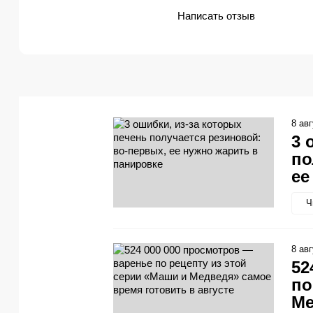
Написать отзыв
8 ав
3 
по
ее
Ч
8 ав
52
по
Ме