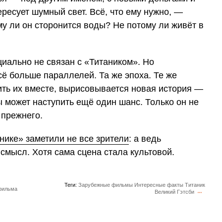
ересует шумный свет. Всё, что ему нужно, —
му ли он сторонится воды? Не потому ли живёт в
циально не связан с «Титаником». Но
ё больше параллелей. Та же эпоха. Те же
ить их вместе, вырисовывается новая история —
ы может наступить ещё один шанс. Только он не
 прежнего.
нике» заметили не все зрители
: а ведь
смысл. Хотя сама сцена стала культовой.
Теги:
Зарубежные фильмы
Интересные факты
Титаник
 фильма
Великий Гэтсби