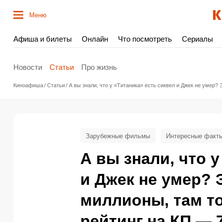
Меню
Афиша и билеты
Онлайн
Что посмотреть
Сериалы
Новости
Статьи
Про жизнь
Киноафиша
Статьи
А вы знали, что у «Титаника» есть сиквел и Джек не умер?
Зарубежные фильмы
Интересные факт
А вы знали, что 
и Джек не умер?
миллионы, там то
рейтинг на КП — 7