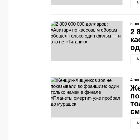
Ч
5 ав
2 
ка
од
Ч
4 ав
Же
по
то
см
Ч