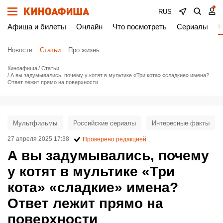
RUS
Афиша и билеты
Онлайн
Что посмотреть
Сериалы
Н
Новости
Статьи
Про жизнь
Киноафиша
Статьи
А вы задумывались, почему у котят в мультике «Три кота» «сладкие» имена?
Ответ лежит прямо на поверхности
Мультфильмы
Российские сериалы
Интересные факты
27 апреля 2025 17:38
Проверено редакцией
А вы задумывались, почему
у котят в мультике «Три
кота» «сладкие» имена?
Ответ лежит прямо на
поверхности