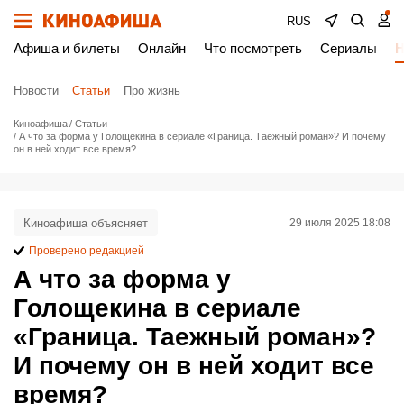
RUS
Афиша и билеты
Онлайн
Что посмотреть
Сериалы
Н
Новости
Статьи
Про жизнь
Киноафиша
Статьи
А что за форма у Голощекина в сериале «Граница. Таежный роман»? И почему
он в ней ходит все время?
Киноафиша объясняет
29 июля 2025 18:08
Проверено редакцией
А что за форма у
Голощекина в сериале
«Граница. Таежный роман»?
И почему он в ней ходит все
время?