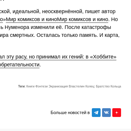
кой, идеальной, неосквернённой, пишет автор
но
»
Мир комиксов и киноМир комиксов и кино
. Но
ль Нуменора изменили её. После катастрофы
ира смертных. Осталась только память. И карта,
л эту расу, но принимал их гений: в «Хоббите»
обретательности
.
Теги:
Книги
Фэнтези
Экранизация
Властелин Колец: Братство Кольца
Больше новостей в