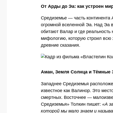
От Арды до Эа: как устроен ми
Средиземье — часть континента А
огромной вселенной Эа. Над Эа 
обитают Валар и где реальность 
мифологию, которую строил всю ж
древние сказания.
Аман, Земля Солнца и Тёмные 
Западнее Средиземья расположе
известное как Валинор. Это мест
смертных. Восточнее — малоизве
Средиземья» Толкин пишет:
«А з
которой мы мало знаем и назыв