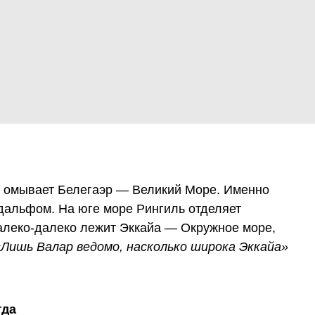
 омывает Белегаэр — Великий Море. Именно
ндальфом. На юге море Рингиль отделяет
далеко-далеко лежит Эккайа — Окружное море,
«Лишь Валар ведомо, насколько широка Эккайа»
гда