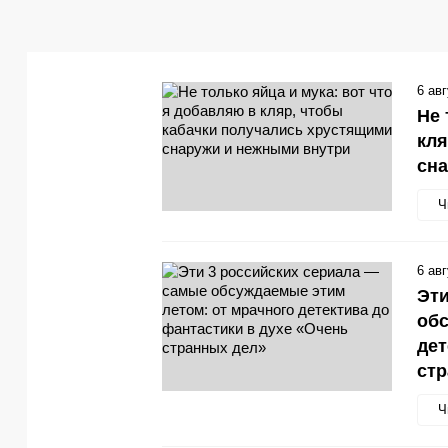
6 ав
Не 
кля
сн
Ч
6 ав
Эти
обс
дет
стр
Ч