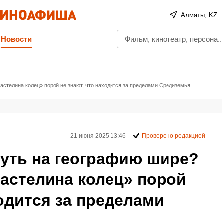
Алматы, KZ
Новости
астелина колец» порой не знают, что находится за пределами Средиземья
21 июня 2025 13:46
Проверено редакцией
нуть на географию шире?
астелина колец» порой
ходится за пределами