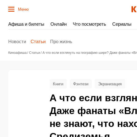
Меню
Афиша и билеты
Онлайн
Что посмотреть
Сериалы
Новости
Статьи
Про жизнь
Киноафиша
Статьи
А что если взглянуть на географию шире? Даже фанаты «Вл
Книги
Фэнтези
Экранизация
А что если взгля
Даже фанаты «Вл
не знают, что на
Средиземья