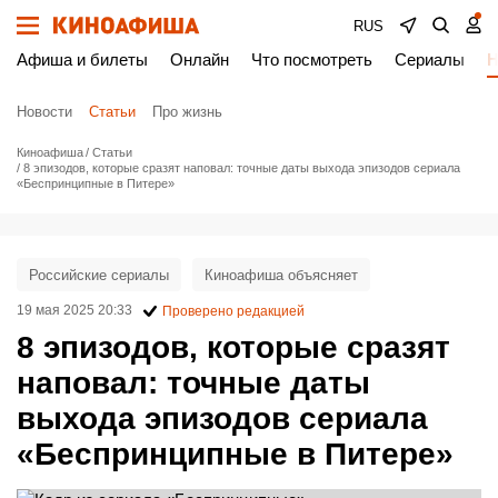
RUS
Афиша и билеты
Онлайн
Что посмотреть
Сериалы
Н
Новости
Статьи
Про жизнь
Киноафиша
Статьи
8 эпизодов, которые сразят наповал: точные даты выхода эпизодов сериала
«Беспринципные в Питере»
Российские сериалы
Киноафиша объясняет
19 мая 2025 20:33
Проверено редакцией
8 эпизодов, которые сразят
наповал: точные даты
выхода эпизодов сериала
«Беспринципные в Питере»