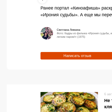
Ранее портал «Киноафиша» рас
«Ирония судьбы». А еще мы пер
Светлана Левкина
Фото: Кадры из фильма «Ирония судьбы, 
легким паром!» (1975)
Написать отзыв
6 ав
Не 
кля