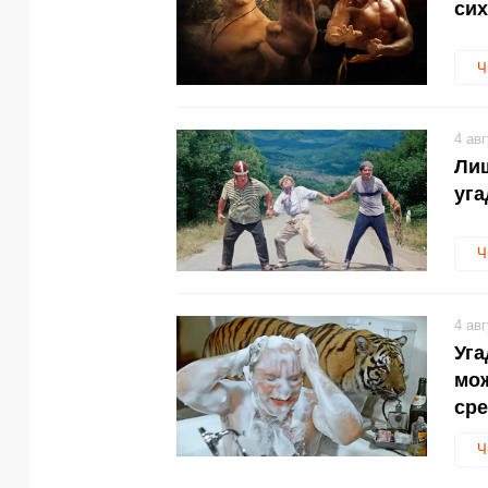
сих
Ч
4 ав
Лиш
уга
Ч
4 ав
Уга
мож
сре
Ч