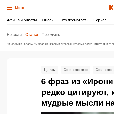
Меню
Афиша и билеты
Онлайн
Что посмотреть
Сериалы
Новости
Статьи
Про жизнь
Киноафиша
Статьи
6 фраз из «Иронии судьбы», которые редко цитируют, и оче
Цитаты
Советское кино
Советские 
6 фраз из «Ирони
редко цитируют, и
мудрые мысли на