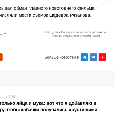
крывал
обман главного новогоднего фильма
ечисляли
места съемок шедевра Рязанова.
Теги:
Цитаты
Советское кино
Советские актеры
или С
Ирония судьбы, или с легким паром!
Больше новостей в
густа 2026
только яйца и мука: вот что я добавляю в
р, чтобы кабачки получались хрустящими