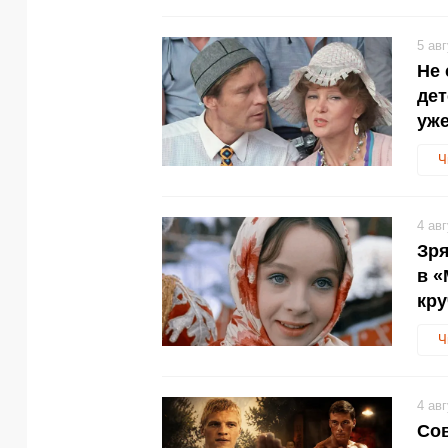
5 ав
Не 
дет
уже
Ч
4 ав
Зря
в «
кр
Ч
4 ав
Сов