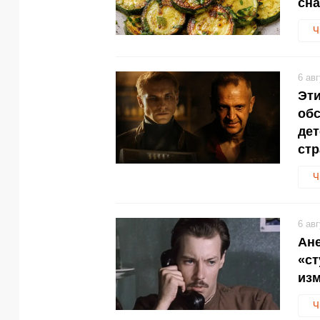
сн
Ч
6 ав
Эти
обс
дет
стр
Ч
6 ав
Ане
«ст
изм
Ч