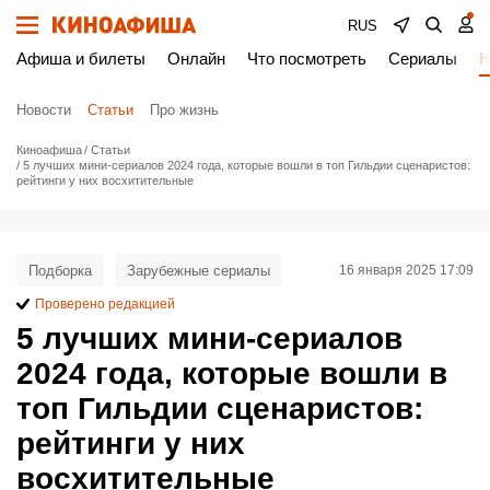
RUS
Афиша и билеты
Онлайн
Что посмотреть
Сериалы
Н
Новости
Статьи
Про жизнь
Киноафиша
Статьи
5 лучших мини-сериалов 2024 года, которые вошли в топ Гильдии сценаристов:
рейтинги у них восхитительные
Подборка
Зарубежные сериалы
16 января 2025 17:09
Проверено редакцией
5 лучших мини-сериалов
2024 года, которые вошли в
топ Гильдии сценаристов:
рейтинги у них
восхитительные