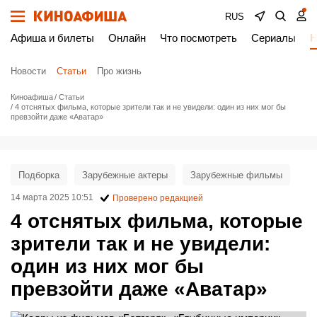
RUS
Афиша и билеты
Онлайн
Что посмотреть
Сериалы
Н
Новости
Статьи
Про жизнь
Киноафиша
Статьи
4 отснятых фильма, которые зрители так и не увидели: один из них мог бы
превзойти даже «Аватар»
Подборка
Зарубежные актеры
Зарубежные фильмы
14 марта 2025 10:51
Проверено редакцией
4 отснятых фильма, которые
зрители так и не увидели:
один из них мог бы
превзойти даже «Аватар»