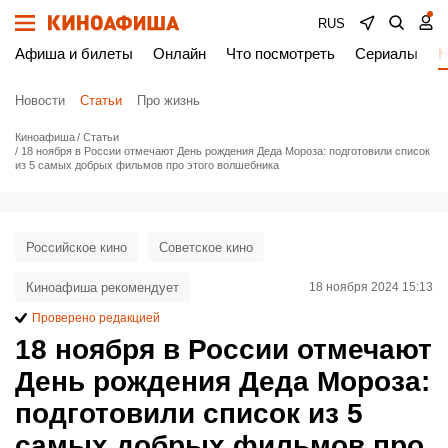
RUS
Афиша и билеты
Онлайн
Что посмотреть
Сериалы
Н
Новости
Статьи
Про жизнь
Киноафиша
Статьи
18 ноября в России отмечают День рождения Деда Мороза: подготовили список
из 5 самых добрых фильмов про этого волшебника
Российское кино
Советское кино
Киноафиша рекомендует
18 ноября 2024 15:13
Проверено редакцией
18 ноября в России отмечают
День рождения Деда Мороза:
подготовили список из 5
самых добрых фильмов про