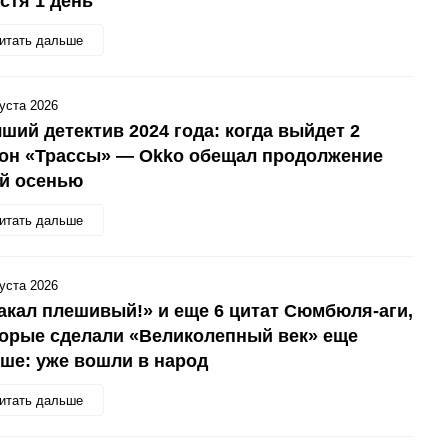
стя 1 день
итать дальше
густа 2026
ший детектив 2024 года: когда выйдет 2
зон «Трассы» — Okko обещал продолжение
ой осенью
итать дальше
густа 2026
кал плешивый!» и еще 6 цитат Сюмбюля-аги,
орые сделали «Великолепный век» еще
ше: уже вошли в народ
итать дальше