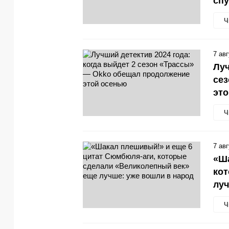
спу
Ч
7 ав
Луч
се
эт
Ч
7 ав
«Ша
кот
луч
Ч