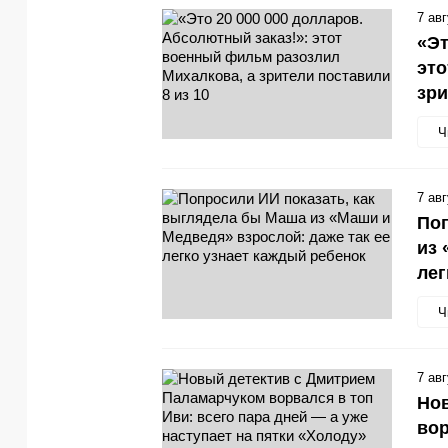
7 ав
«Эт
это
зри
Ч
7 ав
Поп
из 
лег
Ч
7 ав
Но
вор